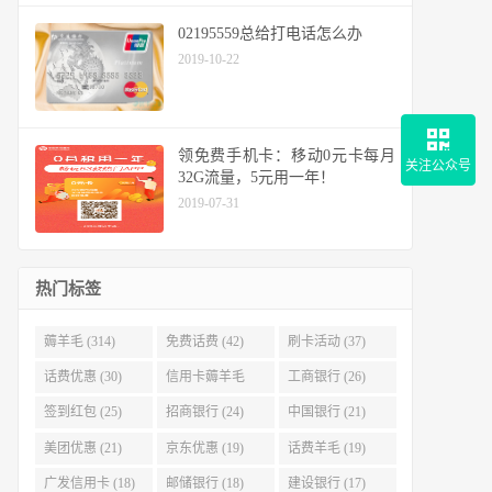
02195559总给打电话怎么办
2019-10-22
领免费手机卡：移动0元卡每月
关注公众号
32G流量，5元用一年！
2019-07-31
热门标签
薅羊毛 (314)
免费话费 (42)
刷卡活动 (37)
话费优惠 (30)
信用卡薅羊毛
工商银行 (26)
(29)
签到红包 (25)
招商银行 (24)
中国银行 (21)
美团优惠 (21)
京东优惠 (19)
话费羊毛 (19)
广发信用卡 (18)
邮储银行 (18)
建设银行 (17)