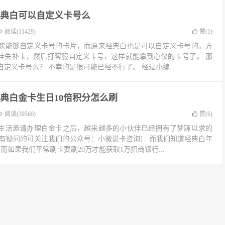
典白可以自定义卡号么
阅读(11429)
赞(
1
)
欢能够自定义卡号的卡片，而原来经典白也是可以自定义卡号的。方
挂失补卡，然后打客服自定义卡号，这样就能拿到心仪的卡号了。 那
定义卡号么？ 不幸的是很可能已经不行了。 经过小编...
典白金卡生日10倍积分怎么刷
阅读(39560)
赞(
6
)
生活邀请办理白金卡之后，越来越多的小伙伴已经拥有了梦寐以求的
白有疑问的可关注我们的公众号：小微说卡咨询） 而我们知道经典白年
而如果我们平常刷卡要刷20万才能获取1万招商银行...