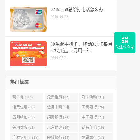
02195559总给打电话怎么办
2019-10-22
领免费手机卡：移动0元卡每月
关注公众号
32G流量，5元用一年！
2019-07-31
热门标签
薅羊毛 (314)
免费话费 (42)
刷卡活动 (37)
话费优惠 (30)
信用卡薅羊毛
工商银行 (26)
(29)
签到红包 (25)
招商银行 (24)
中国银行 (21)
美团优惠 (21)
京东优惠 (19)
话费羊毛 (19)
广发信用卡 (18)
邮储银行 (18)
建设银行 (17)