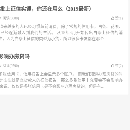
批上征信实锤，你还在用么（2019最新）
阅读(8800)
赞(
1
)
越来越多的人已经习惯超前消费，除了常规的信用卡，白条、花呗、
已经逐渐融入到我们的生活。 从18年3月开始传出白条上征信的消
，因为白条上征信的类型为小贷，所以很多卡友都在那个...
影响办房贷吗
阅读(9790)
赞(
2
)
多张信用卡，信用报告上会显示多个账户。 而我们知道办理房贷的时
步往往就是查贷款人的征信报告，那么多张信用卡究竟会不会影响办
来说，仅仅是多张信用卡是不会影响办理房贷的，但是有...