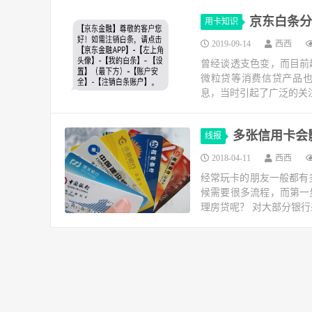
京东白条分
用卡知识
2019-09-14
西西
曾经谈透支色变，而目前
微粒贷等消费信贷产品也
息，当时引起了广泛的关注
多张信用卡会
线报
2018-04-11
西西
经常玩卡的朋友一般都有
候需要很多流程，而第一
理房贷呢？ 对大部分银行