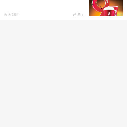
阅读(3584)
赞(
1
)