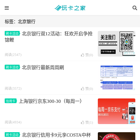
标签：北京银行
北京银行双12活动：狂欢开启争抢
刷卡活动
锦鲤
阅读(2547)
赞(
0
)
北京银行最新周周刷
刷卡活动
阅读(3572)
赞(
0
)
上海银行京东300-30（每周一）
信用卡
阅读(4934)
赞(
1
)
北京银行信用卡9元享COSTA中杯
刷卡活动