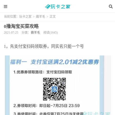
当前位置：
玩卡之家
>
薅羊毛
>
正文
0撸淘宝买菜攻略
2021-07-25
分类：
薅羊毛
阅读(1645)
1，先支付宝扫码领取券，同实名只能一个号