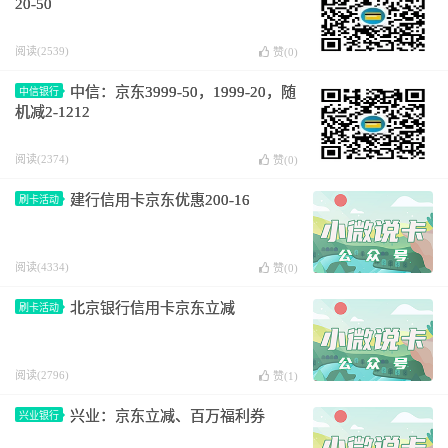
20-50
阅读(2539)
赞(
0
)
中信：京东3999-50，1999-20，随
中信银行
机减2-1212
阅读(2374)
赞(
0
)
建行信用卡京东优惠200-16
刷卡活动
阅读(4334)
赞(
0
)
北京银行信用卡京东立减
刷卡活动
阅读(2796)
赞(
1
)
兴业：京东立减、百万福利券
兴业银行