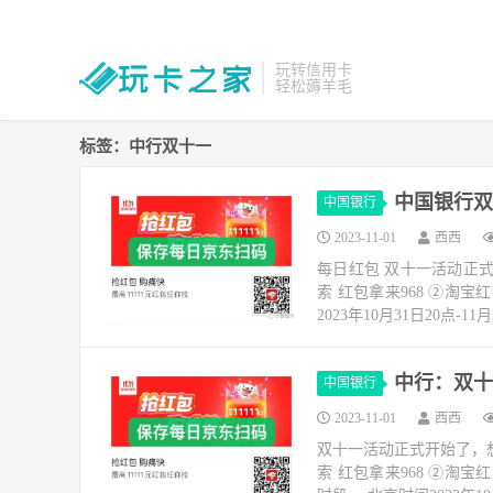
玩转信用卡
轻松薅羊毛
标签：中行双十一
中国银行双十
中国银行
2023-11-01
西西
每日红包 双十一活动正
索 红包拿来968 ②淘
2023年10月31日20点-11月3
中行：双十一
中国银行
2023-11-01
西西
双十一活动正式开始了，
索 红包拿来968 ②淘