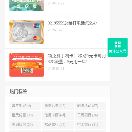
2019-11-22
02195559总给打电话怎么办
2019-10-22
关注公众号
领免费手机卡：移动0元卡每月
32G流量，5元用一年！
2019-07-31
热门标签
薅羊毛 (314)
免费话费 (42)
刷卡活动 (37)
话费优惠 (30)
信用卡薅羊毛
工商银行 (26)
(29)
签到红包 (25)
招商银行 (24)
中国银行 (21)