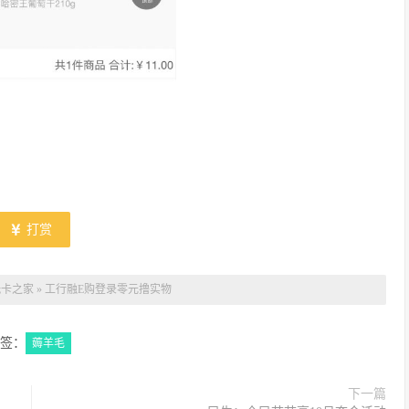
打赏
玩卡之家
»
工行融E购登录零元撸实物
签：
薅羊毛
下一篇