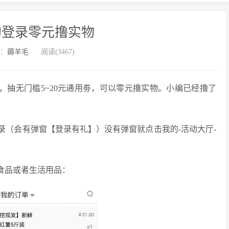
购登录零元撸实物
：
薅羊毛
阅读(3467)
，抽无门槛5~20元通用劵，可以零元撸实物。小编已经撸了
登录（会有弹窗【登录有礼】）没有弹窗就点击我的-活动大厅-
些食品或者生活用品：