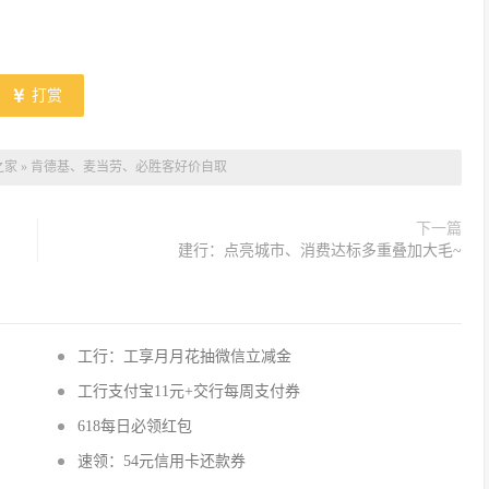
打赏
之家
»
肯德基、麦当劳、必胜客好价自取
下一篇
建行：点亮城市、消费达标多重叠加大毛~
工行：工享月月花抽微信立减金
工行支付宝11元+交行每周支付券
618每日必领红包
速领：54元信用卡还款券