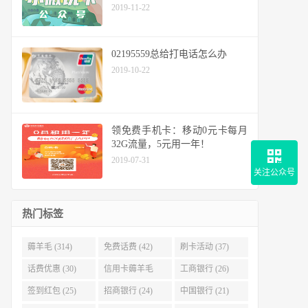
2019-11-22
02195559总给打电话怎么办
2019-10-22
领免费手机卡：移动0元卡每月
32G流量，5元用一年！
2019-07-31
关注公众号
热门标签
薅羊毛 (314)
免费话费 (42)
刷卡活动 (37)
话费优惠 (30)
信用卡薅羊毛
工商银行 (26)
(29)
签到红包 (25)
招商银行 (24)
中国银行 (21)