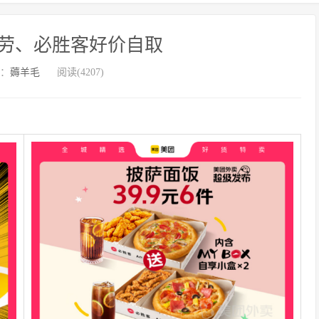
劳、必胜客好价自取
：
薅羊毛
阅读(4207)