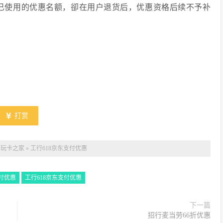
已使用的优惠名额，卻在用户退货后，优惠资格后续不予补
打赏
：
玩卡之家
»
工行618京东支付优惠
支付优惠
工行618京东支付优惠
下一篇
招行麦当劳66折优惠