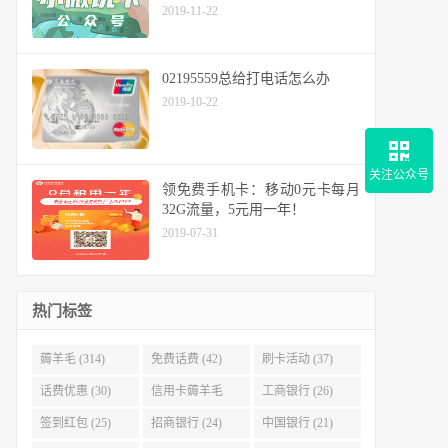
2019-11-22
02195559总给打电话怎么办
2019-10-22
关注公众号
领免费手机卡：移动0元卡每月
32G流量，5元用一年！
2019-07-31
热门标签
薅羊毛 (314)
免费话费 (42)
刷卡活动 (37)
话费优惠 (30)
信用卡薅羊毛
工商银行 (26)
(29)
签到红包 (25)
招商银行 (24)
中国银行 (21)