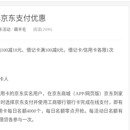
18京东支付优惠
卡活动
/
薅羊毛
阅读(2696)
00减10元、借记卡满100减8元，借记卡/信用卡各限1次
卡人
用卡的京东实名用户，在京东商城（APP/网页版）京东到家
费时选择京东支付并使用工商银行银行卡完成在线支付，即有
用卡每日名额4000个，每日名额零点开抢。每活动日名额有
借贷各参与一次。