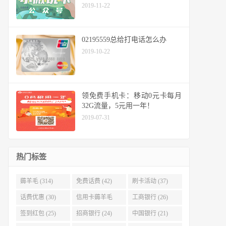
2019-11-22
02195559总给打电话怎么办
2019-10-22
领免费手机卡：移动0元卡每月
32G流量，5元用一年！
2019-07-31
热门标签
薅羊毛 (314)
免费话费 (42)
刷卡活动 (37)
话费优惠 (30)
信用卡薅羊毛
工商银行 (26)
(29)
签到红包 (25)
招商银行 (24)
中国银行 (21)