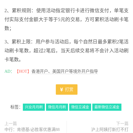
2、累积规则：使用活动指定银行卡进行微信支付，单笔支
付实际支付金额大于等于5元的交易，方可累积活动刷卡笔
数；
3、累积上限：用户参与活动后，每个自然日最多累积2笔活
动刷卡笔数，超过2笔后，当天后续交易将不会计入活动刷
卡笔数。
AD：
【HOT】
香港开户、美国开户等境外开户指导
打赏
标签：
兴业月月刷
微信月月刷
微信立减金
最新微信立减金
上一篇
下一篇
中行：肯德基/必胜客优惠满88
沪上阿姨打新打不打