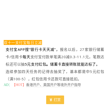
双十一支付宝每日立减
支付宝APP搜“银行卡天天减”，
报名以后，27家银行储蓄
卡/信用卡
每天
支付宝付款
单笔满20减0.3-11.1元
，笔数达
标还可以抽
5元支付红包
。
储蓄卡直接转账就能达标了。
连续参加四天任务的记得去抽奖了，基本都是中5元红包
（满100-5），红包信用卡还款可直接抵扣。
AD：
【HOT】
香港开户、美国开户等境外开户指导
打赏