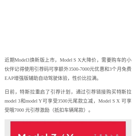
近期Model3焕新版上市，Model S X大降价，需要购车的小
伙伴记得使用引荐码可享额外3500-7000元优惠和3个月免费
EAP增强版辅助自动驾驶体验，性价比拉满。
日前，特斯拉重启了引荐计划，通过引荐链接购买特斯拉
model 3和model Y可享受3500元尾款立减，Model S X 可享
受哦7000 元引荐激励（抵扣车辆尾款）。