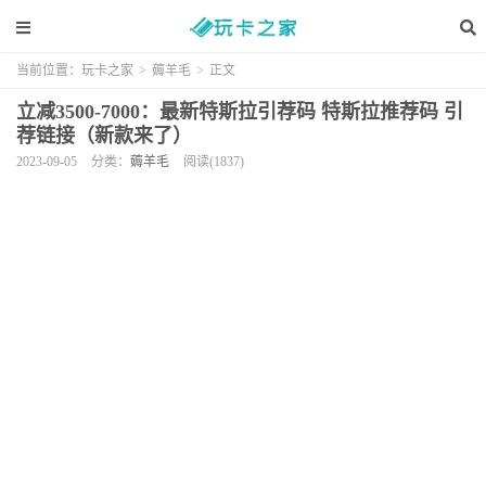
当前位置：
玩卡之家
>
薅羊毛
>
正文
立减3500-7000：最新特斯拉引荐码 特斯拉推荐码 引
荐链接（新款来了）
2023-09-05
分类：
薅羊毛
阅读(1837)