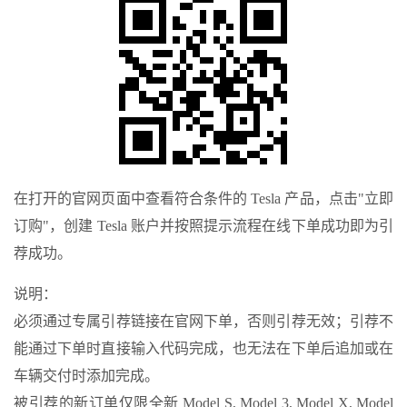
在打开的官网页面中查看符合条件的 Tesla 产品，点击"立即
订购"，创建 Tesla 账户并按照提示流程在线下单成功即为引
荐成功。
说明：
必须通过专属引荐链接在官网下单，否则引荐无效；引荐不
能通过下单时直接输入代码完成，也无法在下单后追加或在
车辆交付时添加完成。
被引荐的新订单仅限全新 Model S, Model 3, Model X, Model