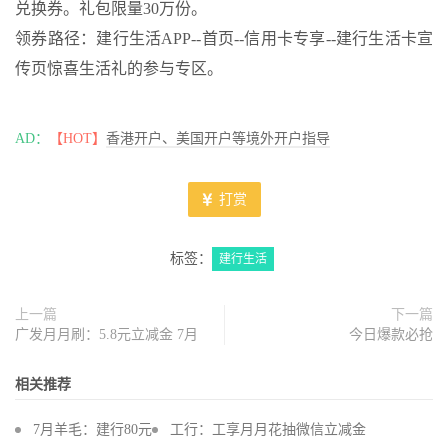
兑换券。礼包限量30万份。
领券路径：建行生活APP--首页--信用卡专享--建行生活卡宣
传页惊喜生活礼的参与专区。
AD：
【HOT】
香港开户、美国开户等境外开户指导
打赏
标签：
建行生活
上一篇
下一篇
广发月月刷：5.8元立减金 7月
今日爆款必抢
相关推荐
7月羊毛：建行80元
工行：工享月月花抽微信立减金