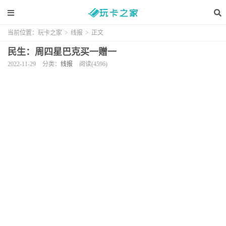
当前位置：
玩卡之家
>
线报
>
正文
民生：周四星巴克买一赠一
2022-11-29
分类：
线报
阅读(4596)