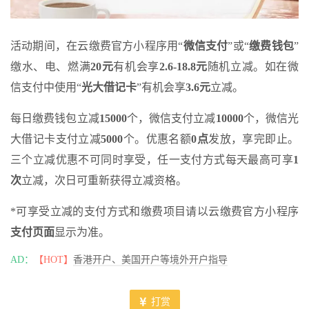
活动期间，在云缴费官方小程序用“
微信支付
”或“
缴费钱包
”
缴水、电、燃满
20元
有机会享
2.6-18.8元
随机立减。如在微
信支付中使用“
光大借记卡
”有机会享
3.6元
立减。
每日缴费钱包立减
15000
个，微信支付立减
10000
个，微信光
大借记卡支付立减
5000
个。优惠名额
0点
发放，享完即止。
三个立减优惠不可同时享受，任一支付方式每天最高可享
1
次
立减，次日可重新获得立减资格。
*可享受立减的支付方式和缴费项目请以云缴费官方小程序
支付页面
显示为准。
AD：
【HOT】
香港开户、美国开户等境外开户指导
打赏