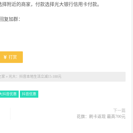
劳选择附近的商家，付款选择光大银行信用卡付款。
回复加群：
打赏
之家
»
光大：抖音本地生活立减15-188元
大抖音优惠
抖音优惠
下一篇
花旗：刷卡返现 最高700元