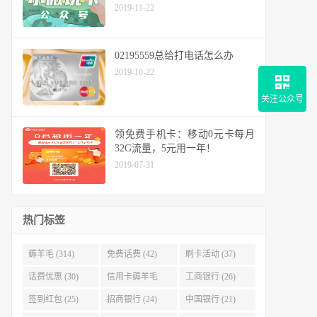
2019-11-22
02195559总给打电话怎么办
2019-10-22
关注公众号
领免费手机卡：移动0元卡每月
32G流量，5元用一年！
2019-07-31
热门标签
薅羊毛 (314)
免费话费 (42)
刷卡活动 (37)
话费优惠 (30)
信用卡薅羊毛
工商银行 (26)
(29)
签到红包 (25)
招商银行 (24)
中国银行 (21)