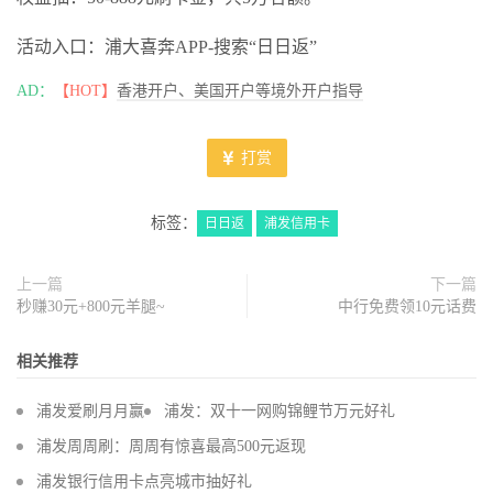
活动入口：浦大喜奔APP-搜索“日日返”
AD：
【HOT】
香港开户、美国开户等境外开户指导
打赏
标签：
日日返
浦发信用卡
上一篇
下一篇
秒赚30元+800元羊腿~
中行免费领10元话费
相关推荐
浦发爱刷月月赢
浦发：双十一网购锦鲤节万元好礼
浦发周周刷：周周有惊喜最高500元返现
浦发银行信用卡点亮城市抽好礼