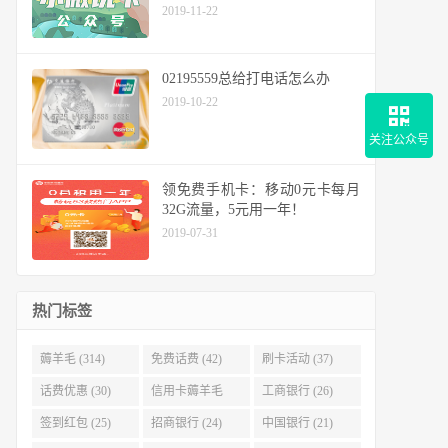
2019-11-22
02195559总给打电话怎么办
2019-10-22
关注公众号
领免费手机卡：移动0元卡每月
32G流量，5元用一年！
2019-07-31
热门标签
薅羊毛 (314)
免费话费 (42)
刷卡活动 (37)
话费优惠 (30)
信用卡薅羊毛
工商银行 (26)
(29)
签到红包 (25)
招商银行 (24)
中国银行 (21)