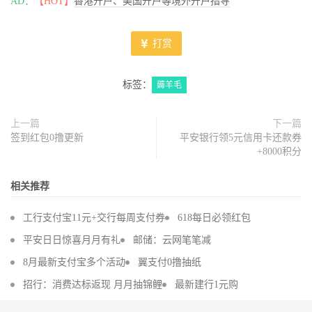
AD：
【HOT】
香港开户、美国开户等境外开户指导
打赏
标签：
薅羊毛
上一篇
下一篇
签到红包0撸更新
平安银行领5元信用卡还款券
+8000积分
相关推荐
工行支付宝11元+交行每周支付券
618每日必领红包
平安日日惊喜月月有礼
邮储：云网笔笔减
8月最新支付宝多个活动
翼支付0撸抽纸
招行：消费达标返现 月月抽锦鲤
最新建行1元购