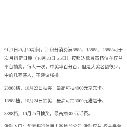
9月1日-9月30期间，计积分消费满8888、18888、28888可于
次月指定日期（10月23日-25日）按照达标最高档位在权益
平台抽奖，每人一次，中奖率百分百，但是大奖名额很少，
中的几率感人，不建议强撸。
28888档，10月23日抽奖，最高可抽4000元京东卡。
18888档，10月24日抽奖，最高可抽3000元猫超卡。
8888档，10月25日抽奖，最高抽300元话费。
活动入口：华夏银行信用卡微信公众号-活动权益-权益平台-