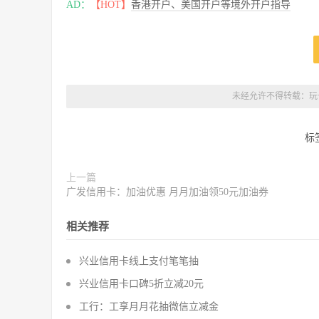
AD：
【HOT】
香港开户、美国开户等境外开户指导
未经允许不得转载：
玩
标
上一篇
广发信用卡：加油优惠 月月加油领50元加油券
相关推荐
兴业信用卡线上支付笔笔抽
兴业信用卡口碑5折立减20元
工行：工享月月花抽微信立减金