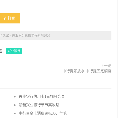
打赏
卡之家
»
兴业积分兑换里程新规2020
签：
兴业银行
下一篇
中行提额放水 中行提固定额度
兴业银行信用卡1元视频会员
最新兴业银行节节高攻略
中行白金卡消费达标30元羊毛