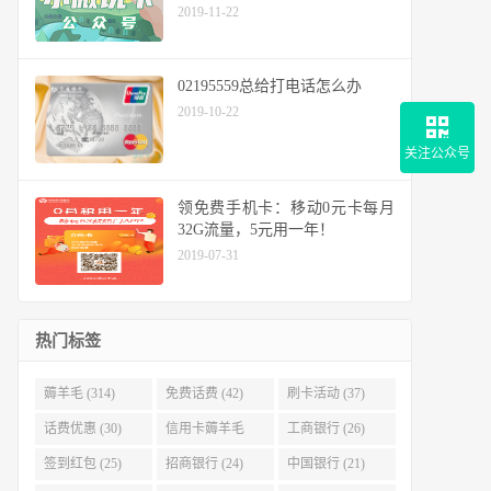
2019-11-22
02195559总给打电话怎么办
2019-10-22
关注公众号
领免费手机卡：移动0元卡每月
32G流量，5元用一年！
2019-07-31
热门标签
薅羊毛 (314)
免费话费 (42)
刷卡活动 (37)
话费优惠 (30)
信用卡薅羊毛
工商银行 (26)
(29)
签到红包 (25)
招商银行 (24)
中国银行 (21)