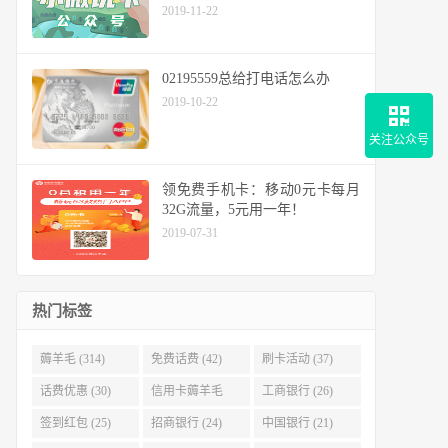
2019-11-22
02195559总给打电话怎么办
2019-10-22
关注公众号
领免费手机卡：移动0元卡每月
32G流量，5元用一年！
2019-07-31
热门标签
薅羊毛 (314)
免费话费 (42)
刷卡活动 (37)
话费优惠 (30)
信用卡薅羊毛
工商银行 (26)
(29)
签到红包 (25)
招商银行 (24)
中国银行 (21)