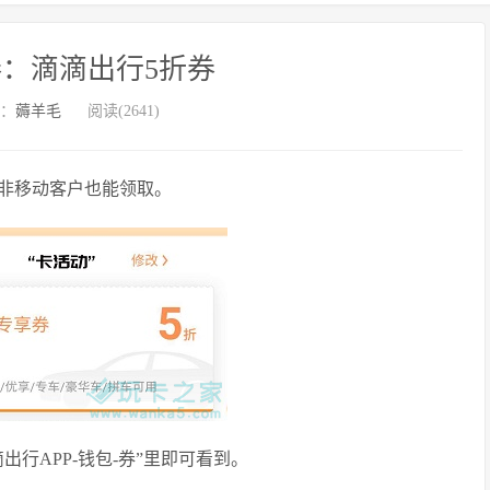
：滴滴出行5折券
：
薅羊毛
阅读(2641)
测非移动客户也能领取。
行APP-钱包-券”里即可看到。