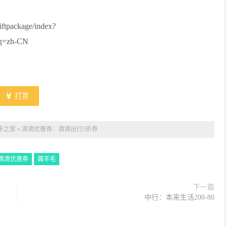
giftpackage/index?
ng=zh-CN
打赏
卡之家
»
滴滴优惠券：滴滴出行5折券
滴滴优惠券
薅羊毛
下一篇
中行：本来生活200-80