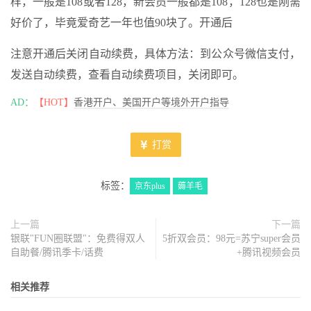
样，一般是108或者128，新会员一般都是108，128也是刚需
好价了，毕竟爱奇艺一年也值90块了。开通后
注意开通后关闭自动续费，具体方法：到公众号微信支付，
发送自动续费，查看自动续费项目，关闭即可。
AD：
【HOT】
香港开户、美国开户等境外开户指导
打赏
标签：
京东plus
薅羊毛
上一篇
下一篇
银联"FUN圈联盟"：免费得双人
5折双会员：98元=苏宁super会员
自助餐/腾讯季卡/话费
+腾讯视频会员
相关推荐