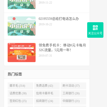
2019-11-22
02195559总给打电话怎么办
2019-10-22
关注公众号
领免费手机卡：移动0元卡每月
32G流量，5元用一年！
2019-07-31
热门标签
薅羊毛 (314)
免费话费 (42)
刷卡活动 (37)
话费优惠 (30)
信用卡薅羊毛
工商银行 (26)
(29)
签到红包 (25)
招商银行 (24)
中国银行 (21)