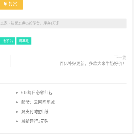
打赏
卡之家
»
猫超21点05抢茅台，库存1万多
：
抢茅台
薅羊毛
下一篇
百亿补贴更新，多款大米牛奶好价！
618每日必领红包
邮储：云网笔笔减
翼支付0撸抽纸
最新建行1元购