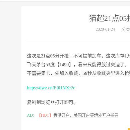
猫超21点0
2020-01-24
分类
这次是21点05分开抢，不可提前加车，这次库存1万
飞天茅台53度【1499】，看来只能得放过奥迪了。
不需要集卡，先加入收藏，59秒从收藏夹里进入抢购-
https://dwz.cn/E0HNXr2c
复制到浏览器打开即可。
AD：
【HOT】
香港开户、美国开户等境外开户指导