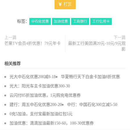
打赏
标签：
中石化优惠
加油优惠
工商银行
工行信用卡
上一篇
下一篇
芒果TV会员4折优惠！79元年卡
最新工行美团满20元-10元/9元观
影
相关推荐
光大中石化优惠200减8-18
华夏畅行天下白金卡加油8折优惠
光大：阳光车主卡加油优惠300-30
云闪付85折加油优惠，1元购充电优惠券
建行：周五中石化优惠200-20
中行：中国石化300立减5-50
0充5加油，支付宝最新加油红包5元
加油优惠：滴滴加油最新150-60，100-30优惠券