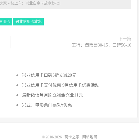
之家
»
快上车：兴业白金卡放水秒批！
信用卡
兴业信用卡放水
下一篇
工行：淘票票30-15，口碑50-10
兴业信用卡口碑5折立减20元
兴业信用卡支付优惠 9月信用卡优惠活动
最新微信月月刷立减金兴业11元
兴业：电影票门票5折优惠
© 2010-2026
玩卡之家
网站地图