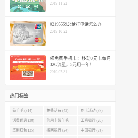
2019-11-22
02195559总给打电话怎么办
2019-10-22
领免费手机卡：移动0元卡每月
32G流量，5元用一年！
2019-07-31
热门标签
薅羊毛 (314)
免费话费 (42)
刷卡活动 (37)
话费优惠 (30)
信用卡薅羊毛
工商银行 (26)
(29)
签到红包 (25)
招商银行 (24)
中国银行 (21)