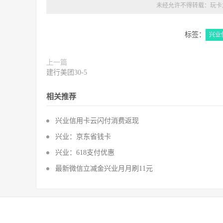
未经允许不得转载：
玩卡
标签：
兴业
上一篇
建行美团30-5
相关推荐
兴业信用卡云闪付消费返现
兴业：京东省钱卡
兴业：618支付优惠
最新微信立减金兴业月月刷11元