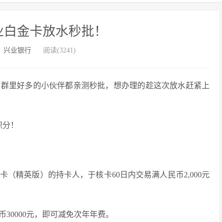
业白金卡放水秒批！
：
兴业银行
阅读(3241)
天群里好多的小伙伴都亲测秒批，想办理的趁这次放水赶紧上
积分！
（精英版）的持卡人，于核卡60日内交易满人民币2,000元
30000元，即可减免次年年费。