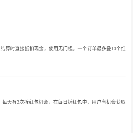
单结算时直接抵扣现金，使用无门槛。一个订单最多叠10个红
主会场，每天有3次拆红包机会，在每日拆红包中，用户有机会获取