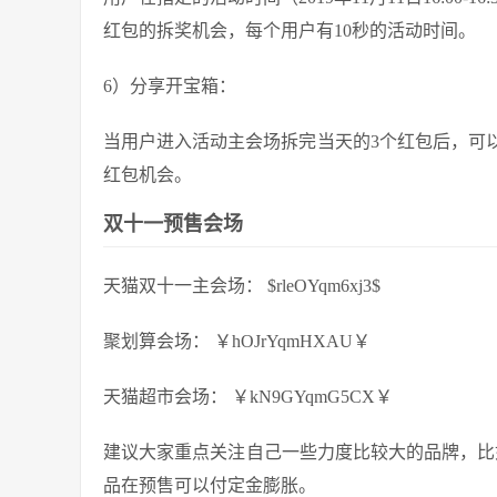
红包的拆奖机会，每个用户有10秒的活动时间。
6）分享开宝箱：
当用户进入活动主会场拆完当天的3个红包后，可
红包机会。
双十一预售会场
天猫双十一主会场： $rleOYqm6xj3$
聚划算会场： ￥hOJrYqmHXAU￥
天猫超市会场： ￥kN9GYqmG5CX￥
建议大家重点关注自己一些力度比较大的品牌，比
品在预售可以付定金膨胀。