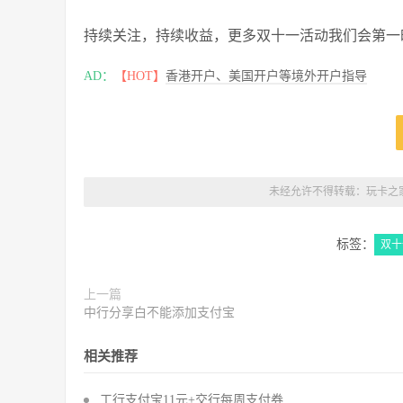
持续关注，持续收益，更多双十一活动我们会第一
AD：
【HOT】
香港开户、美国开户等境外开户指导
未经允许不得转载：
玩卡之
标签：
双十
上一篇
中行分享白不能添加支付宝
相关推荐
工行支付宝11元+交行每周支付券