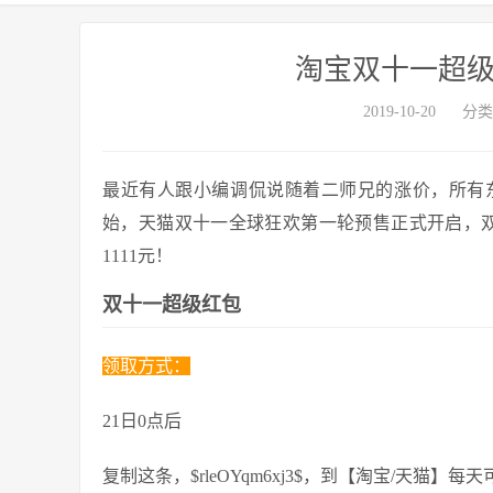
淘宝双十一超级
2019-10-20
分类
最近有人跟小编调侃说随着二师兄的涨价，所有东
始，天猫双十一全球狂欢第一轮预售正式开启，
1111元！
双十一超级红包
领取方式：
21日0点后
复制这条，$rleOYqm6xj3$，到【淘宝/天猫】每天