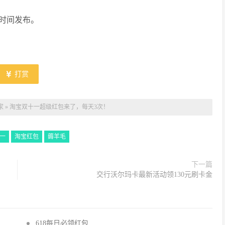
时间发布。
打赏
家
»
淘宝双十一超级红包来了，每天3次！
一
淘宝红包
薅羊毛
下一篇
交行沃尔玛卡最新活动领130元刷卡金
618每日必领红包