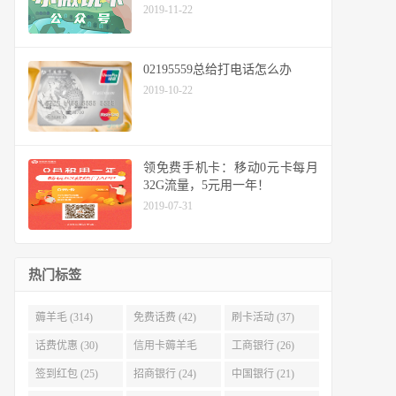
2019-11-22
02195559总给打电话怎么办
2019-10-22
领免费手机卡：移动0元卡每月
32G流量，5元用一年！
2019-07-31
热门标签
薅羊毛 (314)
免费话费 (42)
刷卡活动 (37)
话费优惠 (30)
信用卡薅羊毛
工商银行 (26)
(29)
签到红包 (25)
招商银行 (24)
中国银行 (21)