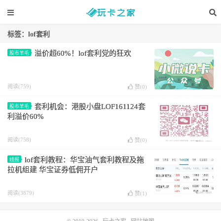
标签：lof套利
溢价超60%！lof套利党的狂欢
股市羊毛
阅读(759)
赞(
0
)
套利机会：港股小盘LOF161124套
股市羊毛
利溢价60%
阅读(758)
赞(
0
)
lof套利教程：华宝油气套利教程及拖
线报
拉机组建 华宝证券低佣开户
阅读(3879)
赞(
1
)