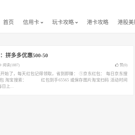
首页
信用卡
玩卡攻略
港卡攻略
港股美
拼多多优惠500-50
阅读(1887)
赞(
0
)
式开始了，每天红包记得领取，省到即赚： ①京东红包： 每日京东搜
宝红包 淘宝搜索： 红包到手65565 或保存图片淘宝扫码 活动时间
每日上...