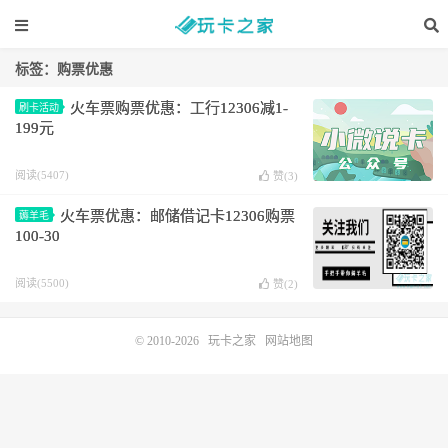
标签：购票优惠
火车票购票优惠：工行12306减1-
刷卡活动
199元
阅读(5407)
赞(
3
)
火车票优惠：邮储借记卡12306购票
薅羊毛
100-30
阅读(5500)
赞(
2
)
© 2010-2026
玩卡之家
网站地图