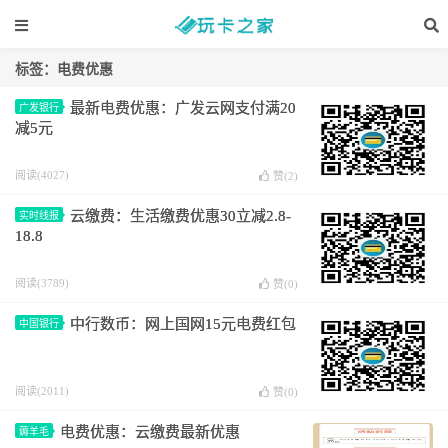
标签：电费优惠
最新电费优惠：广发云网支付满20
广发银行
减5元
阅读(4027)
赞(
2
)
云缴费：生活缴费优惠30立减2.8-
实时线报
18.8
阅读(3789)
赞(
0
)
中行数币：网上国网15元电费红包
中国银行
阅读(2011)
赞(
0
)
电费优惠：云缴费最新优惠
薅羊毛