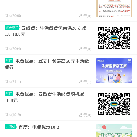
阅读(2006)
赞(
0
)
云缴费：生活缴费优惠满20立减
光大银行
1.8-18.8元
阅读(2004)
赞(
0
)
电费优惠：翼支付领最高50元生活缴
线报
费券
阅读(8411)
赞(
1
)
电费优惠：云缴费生活缴费随机减
线报
18.8元
阅读(1919)
赞(
0
)
百度：电费优惠10-2
云闪付