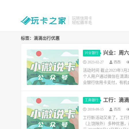
玩转信用卡
轻松薅羊毛
标签：滴滴出行优惠
兴业：周六滴
兴业银行
2023-02-27
西西
活动时间 截止2023年
个人用户通过微信在滴滴
业银行信用卡支付，有机会享
工行：滴滴
工商银行
2019-09-15
西西
工行新活动又来了，工行
（上饶除外）多种优惠，最