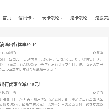
首页
信用卡
玩卡攻略
港卡攻略
港股美
滴出行优惠30-10
阅读(1987)
赞(
2
)
3月25日（每周六） 活动内容 活动期间，每周六0点开始，微信实名认证
出行（滴滴出行APP/微信小程序）进行订单支付时，使用微信绑定兴
受单笔实际支付金额满30元立减10...
出行优惠立减5-15元！
阅读(6188)
赞(
2
)
银联信用卡（62开头）用户绑定滴滴支付，即可享滴滴出行全国地区
低立减5元，最高立减30元！ 优惠一：首绑滴滴支付，领券立减15