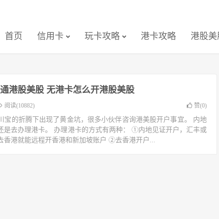
首页
信用卡
玩卡攻略
港卡攻略
港股美
通港股美股 无港卡怎么开港股美股
阅读(10882)
赞(
0
)
川宝的折腾下出现了黄金坑，很多小伙伴咨询港美股开户事宜。 内地
还是去办理港卡。 办理港卡的方式有两种： ①内地见证开户，汇丰或
去香港就能远程开香港和新加坡账户 ②去香港开户...