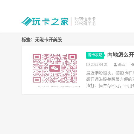
玩转信用卡
轻松薅羊毛
标签：无港卡开美股
内地怎么开
港卡攻略
2025-04-21
西西
最近港股很火，美股也在
想开通港股美股最方便的
渣打、恒生存50万，不用