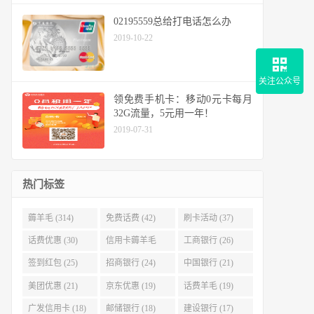
02195559总给打电话怎么办
2019-10-22
关注公众号
领免费手机卡：移动0元卡每月
32G流量，5元用一年！
2019-07-31
热门标签
薅羊毛 (314)
免费话费 (42)
刷卡活动 (37)
话费优惠 (30)
信用卡薅羊毛
工商银行 (26)
(29)
签到红包 (25)
招商银行 (24)
中国银行 (21)
美团优惠 (21)
京东优惠 (19)
话费羊毛 (19)
广发信用卡 (18)
邮储银行 (18)
建设银行 (17)