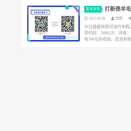
打新债羊毛
股市羊毛
2021-06-08
西西
今日捷捷转债可进行申购，
债代码：380623） 评
有300元的收益，还没有账