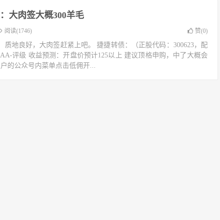
：大肉签大概300羊毛
阅读(1746)
赞(
0
)
质地良好，大肉签赶紧上吧。 捷捷转债：（正股代码：300623，配
级：AA-评级 收益预测：开盘价预计125以上 建议顶格申购，中了大概会
户的公众号内菜单点击低佣开...