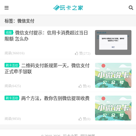
标签：微信支付
微信支付提示：信用卡消费超过当日
线报
限额 怎么办
阅读(366016)
赞(
272
)
二维码支付新规第一天，微信支付
刷卡活动
正式牵手银联
阅读(6425)
赞(
4
)
两个方法，教你告别微信提现收费
刷卡活动
阅读(9850)
赞(
0
)