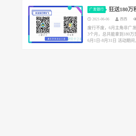
狂送180
广发银行
2021-06-06
西西
废行不废，6月主角非广发
3个月，总共能拿到180
6月1日-8月31日 活动期