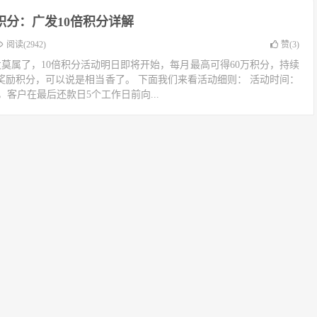
万积分：广发10倍积分详解
阅读(2942)
赞(
3
)
莫属了，10倍积分活动明日即将开始，每月最高可得60万积分，持续
万奖励积分，可以说是相当香了。 下面我们来看活动细则： 活动时间：
间，客户在最后还款日5个工作日前向...