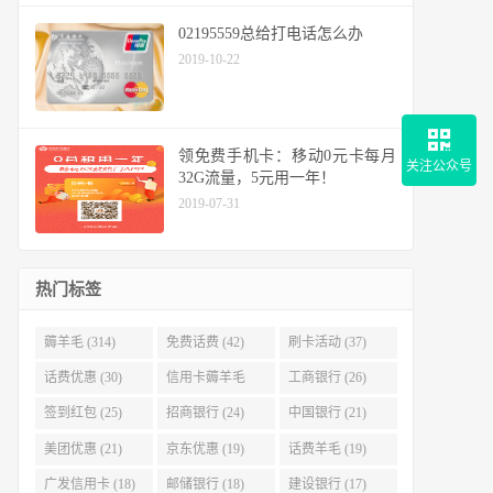
02195559总给打电话怎么办
2019-10-22
领免费手机卡：移动0元卡每月
关注公众号
32G流量，5元用一年！
2019-07-31
热门标签
薅羊毛 (314)
免费话费 (42)
刷卡活动 (37)
话费优惠 (30)
信用卡薅羊毛
工商银行 (26)
(29)
签到红包 (25)
招商银行 (24)
中国银行 (21)
美团优惠 (21)
京东优惠 (19)
话费羊毛 (19)
广发信用卡 (18)
邮储银行 (18)
建设银行 (17)