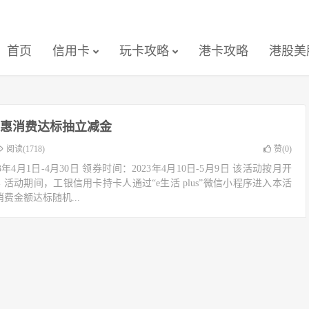
首页
信用卡
玩卡攻略
港卡攻略
港股美
惠消费达标抽立减金
阅读(1718)
赞(
0
)
年4月1日-4月30日 领券时间：2023年4月10日-5月9日 该活动按月开
 活动期间，工银信用卡持卡人通过“e生活 plus”微信小程序进入本活
费金额达标随机...