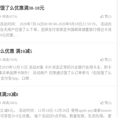
饿了么优惠满30-10元
阅读(4574)
赞(
1
)
： 2020年7月24日00:00:00-2020年9月18日23:59:59。 活动内
五当天用户在饿了么下单，选择支付宝绑定中国邮政储蓄银行借记卡消
元优惠，...
么优惠 满10减5
阅读(7639)
赞(
1
)
0日至2019年12月31日 活动对象 卡片状态正常的兴业银行信用卡主、附卡
/万事达单品牌卡除外） 活动商户 仅限通过饿了么订单参与（包括饿了么
支付宝App、口碑...
满20减8
阅读(5063)
赞(
2
)
元。 活动时间：12月24日-12月26日 使用apple pay或者huawei
付可享受20-8元优惠。 每个活动日9点开始，数量有限，先到先得。 更