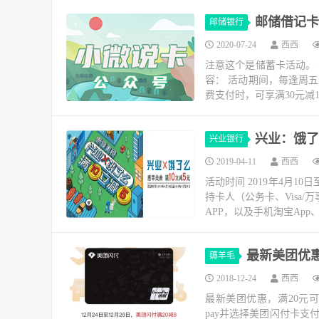
邮储借记卡
邮储银行
2020-07-24
西西
注意这个是储蓄卡活动。 活动时间
容： 活动期间，每逢周
费支付时，可享满30元减10
兴业：饿了
兴业银行
2019-04-11
西西
活动时间 2019年4月1
持卡人（公务卡、Visa
APP，以及手机淘宝App、
最新美团优惠
薅羊毛
2018-12-24
西西
最新美团优惠，满20元可立减8
pay并选择美团闪付卡支