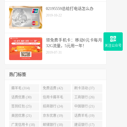
02195559总给打电话怎么办
2019-10-22
领免费手机卡：移动0元卡每月
32G流量，5元用一年！
关注公众号
2019-07-31
热门标签
薅羊毛 (314)
免费话费 (42)
刷卡活动 (37)
话费优惠 (30)
信用卡薅羊毛
工商银行 (26)
(29)
签到红包 (25)
招商银行 (24)
中国银行 (21)
美团优惠 (21)
京东优惠 (19)
话费羊毛 (19)
广发信用卡 (18)
邮储银行 (18)
建设银行 (17)