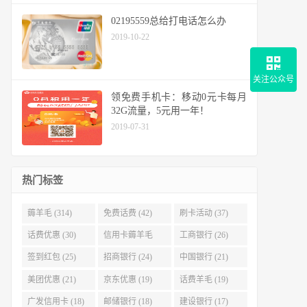
02195559总给打电话怎么办
2019-10-22
关注公众号
领免费手机卡：移动0元卡每月
32G流量，5元用一年！
2019-07-31
热门标签
薅羊毛 (314)
免费话费 (42)
刷卡活动 (37)
话费优惠 (30)
信用卡薅羊毛
工商银行 (26)
(29)
签到红包 (25)
招商银行 (24)
中国银行 (21)
美团优惠 (21)
京东优惠 (19)
话费羊毛 (19)
广发信用卡 (18)
邮储银行 (18)
建设银行 (17)