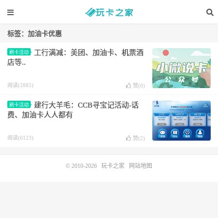
标签：加油卡优惠
工行满减：美团、加油卡、机票酒
刷卡活动
店等..
阅读(2885)
赞(
0
)
建行大羊毛：CCB寻宝记活动-话
刷卡活动
费、加油卡人人都有
阅读(6123)
赞(
2
)
© 2010-2026
玩卡之家
网站地图