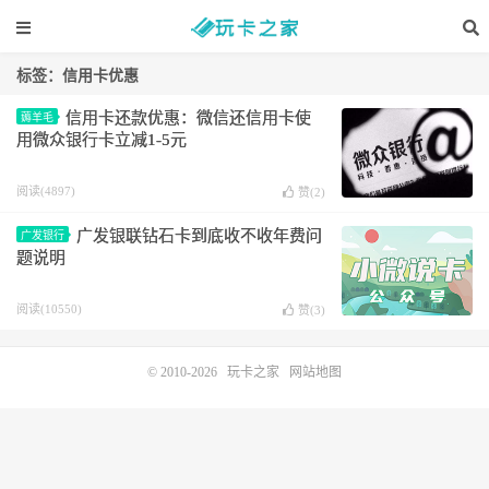
标签：信用卡优惠
信用卡还款优惠：微信还信用卡使
薅羊毛
用微众银行卡立减1-5元
阅读(4897)
赞(
2
)
广发银联钻石卡到底收不收年费问
广发银行
题说明
阅读(10550)
赞(
3
)
© 2010-2026
玩卡之家
网站地图