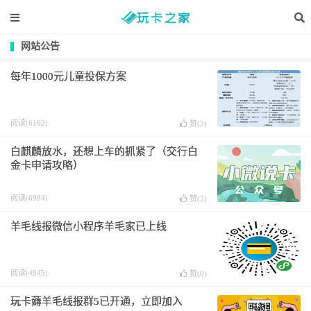
网站公告
每年1000元儿童投保方案
阅读(6162)
赞(
2
)
白麒麟放水，还想上车的抓紧了（交行白
金卡申请攻略）
阅读(6984)
赞(
3
)
羊毛线报微信小程序羊毛家已上线
阅读(4845)
赞(
0
)
玩卡薅羊毛线报群5已开通，立即加入