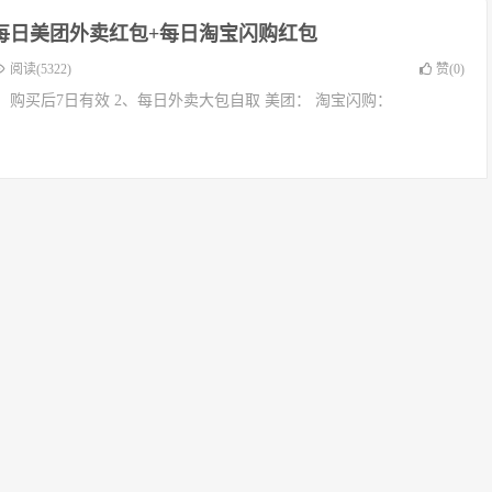
+每日美团外卖红包+每日淘宝闪购红包
阅读(5322)
赞(
0
)
了，购买后7日有效 2、每日外卖大包自取 美团： 淘宝闪购：