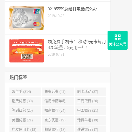
02195559总给打电话怎么办
2019-10-22
领免费手机卡：移动0元卡每月
关注公众号
32G流量，5元用一年！
2019-07-31
热门标签
薅羊毛 (314)
免费话费 (42)
刷卡活动 (37)
话费优惠 (30)
信用卡薅羊毛
工商银行 (26)
(29)
签到红包 (25)
招商银行 (24)
中国银行 (21)
美团优惠 (21)
京东优惠 (19)
话费羊毛 (19)
广发信用卡 (18)
邮储银行 (18)
建设银行 (17)