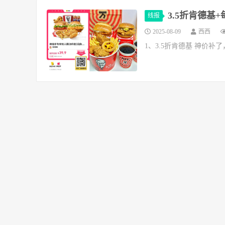
3.5折肯德基
线报
2025-08-09
西西
1、3.5折肯德基 神价补