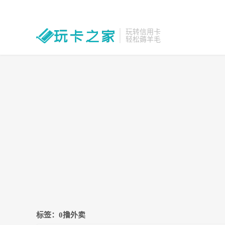
玩转信用卡
轻松薅羊毛
标签：0撸外卖