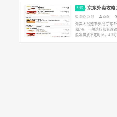
京东外卖攻略
线报
2025-05-18
西西
外卖大战速来参战 京东外
和7-6。一般选取知名连
般凌晨放不定时补。4-3