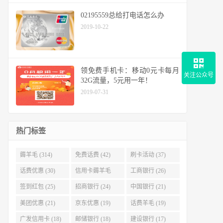
02195559总给打电话怎么办
2019-10-22
领免费手机卡：移动0元卡每月
关注公众号
32G流量，5元用一年！
2019-07-31
热门标签
薅羊毛 (314)
免费话费 (42)
刷卡活动 (37)
话费优惠 (30)
信用卡薅羊毛
工商银行 (26)
(29)
签到红包 (25)
招商银行 (24)
中国银行 (21)
美团优惠 (21)
京东优惠 (19)
话费羊毛 (19)
广发信用卡 (18)
邮储银行 (18)
建设银行 (17)