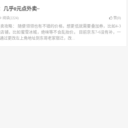
：几乎0元点外卖~
阅读(2224)
赞(
0
)
卖攻略： 随便领领也有不错的价格，想更低就需要叠加券，比如4-3
锁店铺，比如蜜雪冰城，绝味等不会乱抬价。 目前京东7-6没有补，一
可通过更改左上角地址到东哥老家宿迁，改...