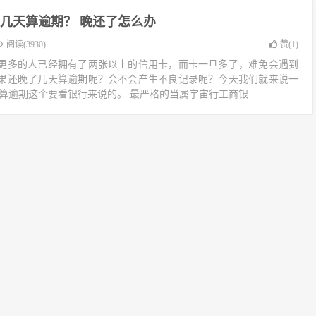
几天算逾期？ 晚还了怎么办
阅读(3930)
赞(
1
)
更多的人已经拥有了两张以上的信用卡，而卡一旦多了，难免会遇到
果还晚了几天算逾期呢？会不会产生不良记录呢？今天我们就来说一
算逾期这个要看银行来说的。 最严格的当属宇宙行工商银...