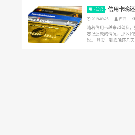
信用卡晚还
用卡知识
2019-09-25
西西
随着信用卡越来越普及，
忘记还款的情况，那么如
说。 其实，到底晚还几天