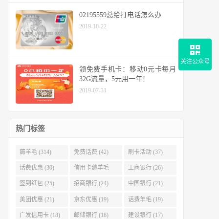
02195559总给打电话怎么办
2019-10-22
关注公众号
领免费手机卡：移动0元卡每月
32G流量，5元用一年！
2019-07-31
热门标签
薅羊毛 (314)
免费话费 (42)
刷卡活动 (37)
话费优惠 (30)
信用卡薅羊毛
工商银行 (26)
(29)
签到红包 (25)
招商银行 (24)
中国银行 (21)
美团优惠 (21)
京东优惠 (19)
话费羊毛 (19)
广发信用卡 (18)
邮储银行 (18)
建设银行 (17)