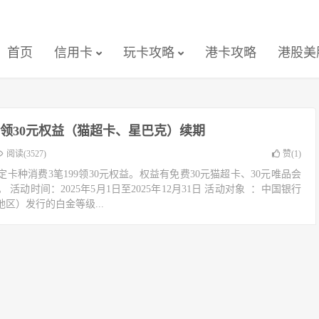
首页
信用卡
玩卡攻略
港卡攻略
港股美
99领30元权益（猫超卡、星巴克）续期
阅读(3527)
赞(
1
)
定卡种消费3笔199领30元权益。权益有免费30元猫超卡、30元唯品会
 活动时间：2025年5月1日至2025年12月31日 活动对象 ：中国银行
区）发行的白金等级...